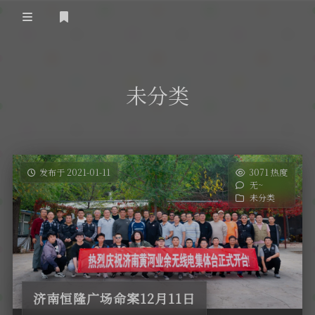
登录
首 页
未分类
黄河事务
内部信息
无线新闻
关于黄河
政策法规
无线电资料
发布于 2021-01-11
3071 热度
无~
BA4II
黄河使命
器材专区
活动竞赛
未分类
车载类别
编号申请
图文教程
黄河新闻
行业新闻
黄河直播
摩托车
视频资料
编号查询
济南恒隆广场命案12月11日
HAM技巧