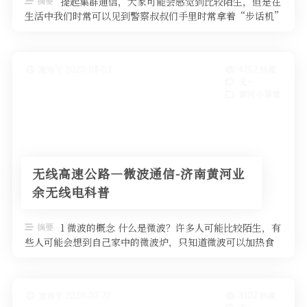
摘要
提起集群通信，大家可能会感觉到比较陌生，但是在
生活中我们时常可以见到警察叔叔们手里时常拿着“步话机”
用于相互联络，这些“步话机”基 …
发布于 2020-08-03
4252 热度
无~
黄河小课堂
无线高速公路—微波通信-济南黄河业
余无线电科普
摘要
1 微波的概念 什么是微波？许多人可能比较陌生，有
些人可能会想到自己家中的微波炉，只知道微波可以加热食
品，在通信中有什么作用就说不 …
发布于 2020-07-27
3107 热度