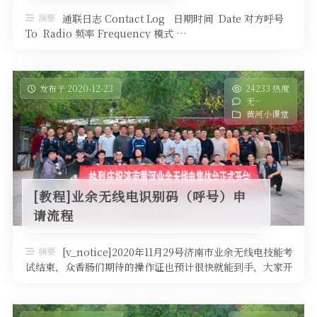
软件
摘要
通联日志 Contact Log 日期时间 Date 对方呼号
To Radio 频率 Frequency 模式 …
发布于 2020-12-23
24233 热度
无~
黄河小课堂
[教程]业余无线电识别码（呼号）申
请流程
摘要
[v_notice]2020年11月29号济南市业余无线电技能考
试结束，众香肠们期待的操作证也预计很快就能到手，大家开
始各种关心呼 …