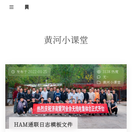
登录
首 页
黄河小课堂
黄河事务
内部信息
无线新闻
关于黄河
政策法规
无线电资料
发布于 2022-01-25
3138 热度
无~
BA4II
黄河使命
器材专区
活动竞赛
黄河小课堂
车载类别
编号申请
图文教程
黄河新闻
行业新闻
黄河直播
摩托车
视频资料
编号查询
HAM通联日志模板文件
HAM技巧