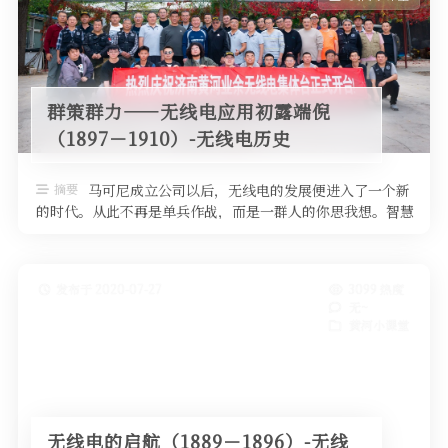
群策群力——无线电应用初露端倪
（1897－1910）-无线电历史
摘要
马可尼成立公司以后，无线电的发展便进入了一个新
的时代。从此不再是单兵作战，而是一群人的你思我想。智慧
的火花点燃了无线电向着更广阔范 …
发布于 2020-07-27
3099 热度
无~
黄河小课堂
无线电的启航（1889－1896）-无线