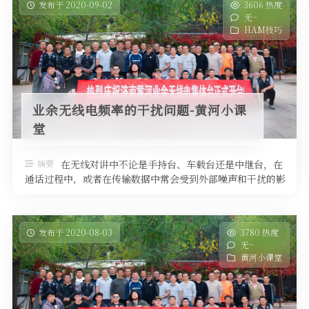
发布于 2020-09-02
3606 热度
无~
HAM技巧
业余无线电频率的干扰问题-黄河小课
堂
摘要
在无线对讲中不论是手持台、车载台还是中继台，在
通话过程中，或者在传输数据中常会受到外部噪声和干扰的影
响。严重的情况会使通话质量下降 …
发布于 2020-08-03
3780 热度
无~
黄河小课堂