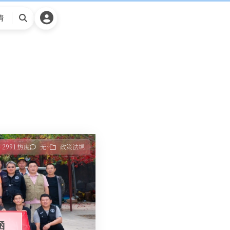
请
搜
索
2991 热度
无~
政策法规
函