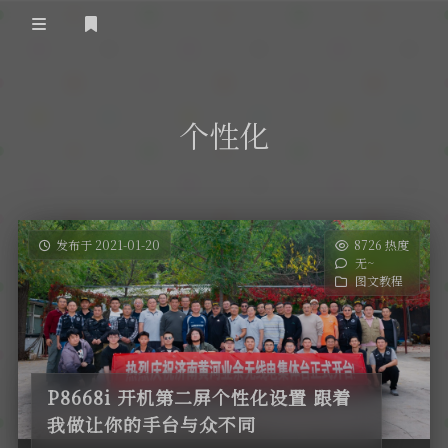
登录
首 页
个性化
黄河事务
内部信息
无线新闻
关于黄河
政策法规
无线电资料
发布于 2021-01-20
8726 热度
无~
BA4II
黄河使命
器材专区
活动竞赛
图文教程
车载类别
编号申请
图文教程
黄河新闻
行业新闻
黄河直播
摩托车
视频资料
P8668i 开机第二屏个性化设置 跟着
编号查询
我做让你的手台与众不同
HAM技巧