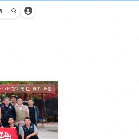
请
搜
索
780 热度
无~
黄河小课堂