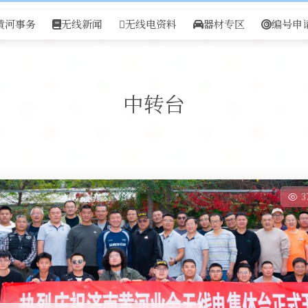
黄河事务
无线新闻
无线电资料
器材专区
编号申
中转台
3