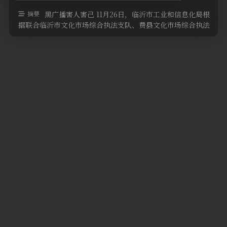
软件
摘要
黑广播害人害己 11月26日，临沂市工业和信息化局根
据联合临沂市文化市场综合执法支队、费县文化市场综合执法
大队成功查获1处非法安装 …