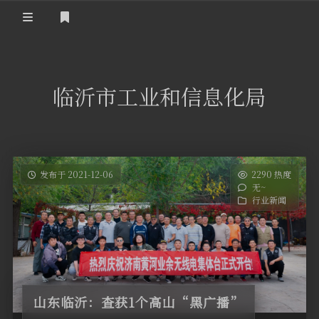
登录
首 页
临沂市工业和信息化局
黄河事务
内部信息
无线新闻
关于黄河
政策法规
无线电资料
发布于 2021-12-06
2290 热度
无~
BA4II
黄河使命
器材专区
活动竞赛
行业新闻
车载类别
编号申请
图文教程
黄河新闻
行业新闻
黄河直播
摩托车
视频资料
编号查询
山东临沂：查获1个高山“黑广播”
HAM技巧