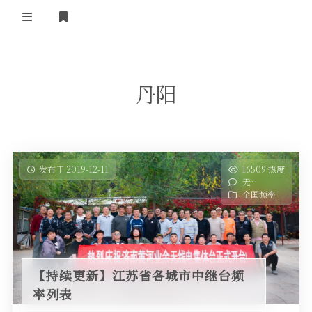
登录
首 页
丹阳
黄河事务
内部信息
无线新闻
关于黄河
政策法规
无线电资料
发布于 2019-12-11
16509 热度
无~
BA4II
黄河使命
器材专区
活动竞赛
全国频率
车载类别
编号申请
图文教程
黄河新闻
行业新闻
黄河直播
摩托车
视频资料
【持续更新】江苏省各城市中继台频
编号查询
率列表
HAM技巧