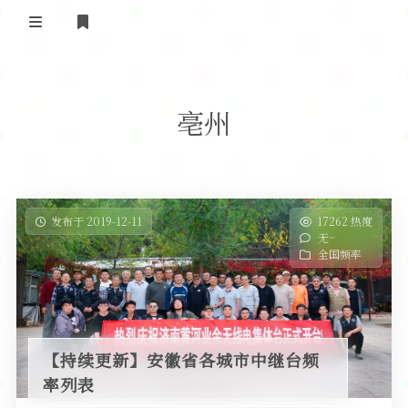
登录
首 页
亳州
黄河事务
内部信息
无线新闻
关于黄河
政策法规
无线电资料
发布于 2019-12-11
17262 热度
无~
BA4II
黄河使命
器材专区
活动竞赛
全国频率
车载类别
编号申请
图文教程
黄河新闻
行业新闻
黄河直播
摩托车
视频资料
【持续更新】安徽省各城市中继台频
编号查询
率列表
HAM技巧