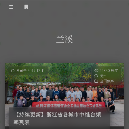
登录
首 页
兰溪
黄河事务
内部信息
无线新闻
关于黄河
政策法规
无线电资料
发布于 2019-12-11
14850 热度
无~
BA4II
黄河使命
器材专区
活动竞赛
全国频率
车载类别
编号申请
图文教程
黄河新闻
行业新闻
黄河直播
摩托车
视频资料
【持续更新】浙江省各城市中继台频
编号查询
率列表
HAM技巧