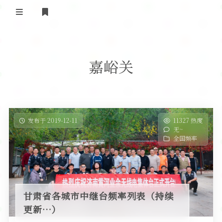
登录
首 页
嘉峪关
黄河事务
内部信息
无线新闻
关于黄河
政策法规
无线电资料
发布于 2019-12-11
11327 热度
无~
BA4II
黄河使命
器材专区
活动竞赛
全国频率
车载类别
编号申请
图文教程
黄河新闻
行业新闻
黄河直播
摩托车
视频资料
甘肃省各城市中继台频率列表（持续
编号查询
更新…）
HAM技巧