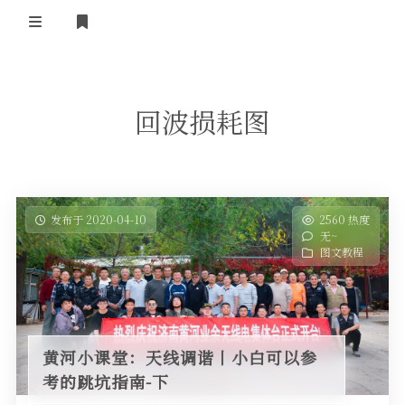
登录
首 页
回波损耗图
黄河事务
内部信息
无线新闻
关于黄河
政策法规
无线电资料
发布于 2020-04-10
2560 热度
无~
BA4II
黄河使命
器材专区
活动竞赛
图文教程
车载类别
编号申请
图文教程
黄河新闻
行业新闻
黄河直播
摩托车
视频资料
黄河小课堂：天线调谐丨小白可以参
编号查询
考的跳坑指南-下
HAM技巧