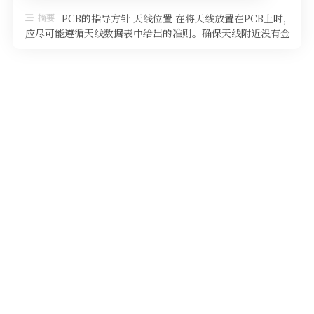
软件
摘要
PCB的指导方针 天线位置 在将天线放置在PCB上时，
应尽可能遵循天线数据表中给出的准则。确保天线附近没有金
属部件，因为金属部件可 …