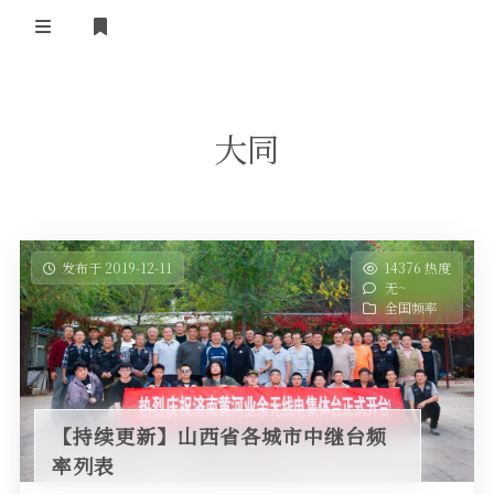
登录
首 页
大同
黄河事务
内部信息
无线新闻
关于黄河
政策法规
无线电资料
发布于 2019-12-11
14376 热度
无~
BA4II
黄河使命
器材专区
活动竞赛
全国频率
车载类别
编号申请
图文教程
黄河新闻
行业新闻
黄河直播
摩托车
视频资料
【持续更新】山西省各城市中继台频
编号查询
率列表
HAM技巧