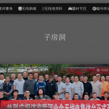
黄河事务
无线新闻
无线电资料
器材专区
编号申
子房洞
9084