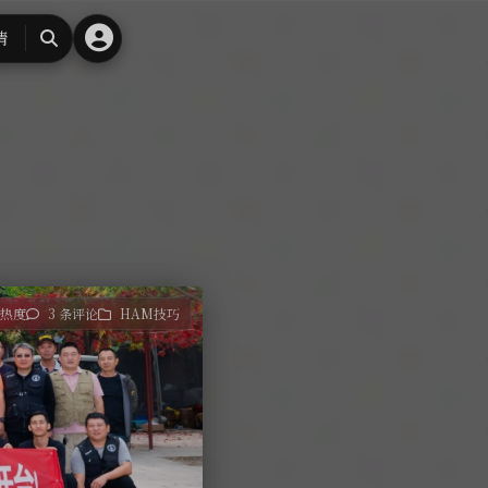
请
搜
索
 热度
3 条评论
HAM技巧