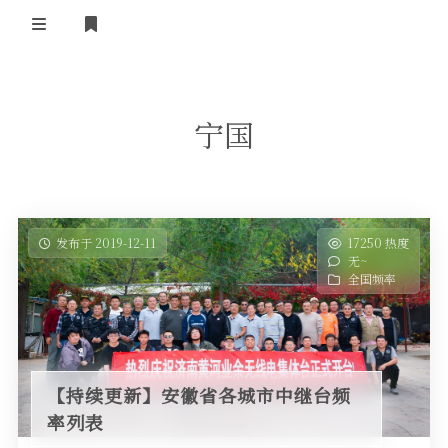
登录
首 页
宁国
黄河事务
内部信息
无线新闻
关于黄河
政策法规
无线电资料
发布于 2019-12-11
17250 热度
无~
BA4II
黄河使命
器材专区
活动竞赛
全国频率
车载类别
编号申请
图文教程
黄河新闻
行业新闻
黄河直播
摩托车
视频资料
【持续更新】安徽省各城市中继台频
编号查询
率列表
HAM技巧