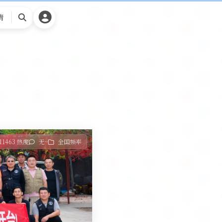
请
搜
索
11463 热度
无~
全国频率