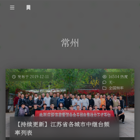
登录
首 页
常州
黄河事务
内部信息
无线新闻
关于黄河
政策法规
无线电资料
发布于 2019-12-11
16504 热度
无~
BA4II
黄河使命
器材专区
活动竞赛
全国频率
车载类别
编号申请
图文教程
黄河新闻
行业新闻
黄河直播
摩托车
视频资料
【持续更新】江苏省各城市中继台频
编号查询
率列表
HAM技巧