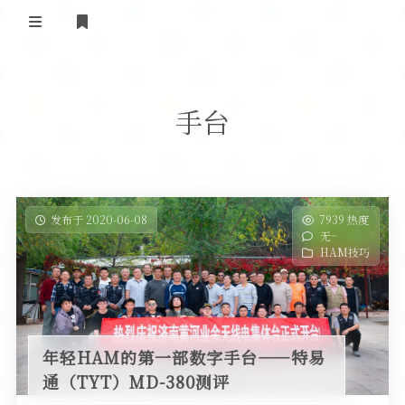
登录
首 页
手台
黄河事务
内部信息
无线新闻
关于黄河
政策法规
无线电资料
发布于 2020-06-08
7939 热度
无~
BA4II
黄河使命
器材专区
活动竞赛
HAM技巧
车载类别
编号申请
图文教程
黄河新闻
行业新闻
黄河直播
摩托车
视频资料
年轻HAM的第一部数字手台——特易
编号查询
通（TYT）MD-380测评
HAM技巧