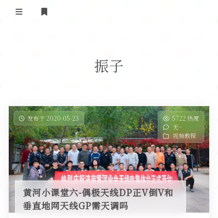
登录
首 页
振子
黄河事务
内部信息
无线新闻
关于黄河
政策法规
无线电资料
发布于 2020-05-23
5722 热度
无~
BA4II
黄河使命
器材专区
活动竞赛
视频教程
车载类别
编号申请
图文教程
黄河新闻
行业新闻
黄河直播
摩托车
视频资料
黄河小课堂六-偶极天线DP正V倒V和
编号查询
垂直地网天线GP需天调吗
HAM技巧