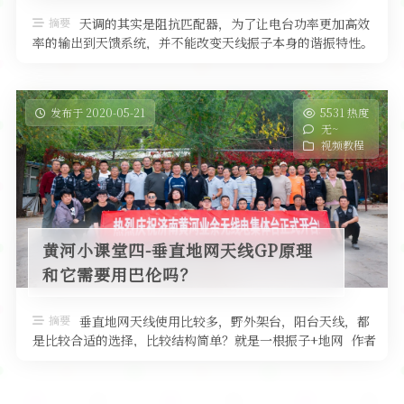
软件
摘要
天调的其实是阻抗匹配器，为了让电台功率更加高效
率的输出到天馈系统，并不能改变天线振子本身的谐振特性。
不过使用中也可能会把部分器件作 …
发布于 2020-05-21
5531 热度
无~
视频教程
黄河小课堂四-垂直地网天线GP原理
和它需要用巴伦吗？
摘要
垂直地网天线使用比较多，野外架台，阳台天线，都
是比较合适的选择，比较结构简单？就是一根振子+地网 作者
BG6TNR（程序猿剑剑 …