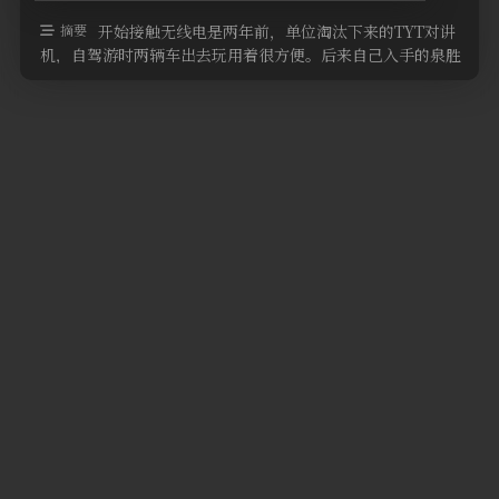
软件
摘要
开始接触无线电是两年前，单位淘汰下来的TYT对讲
机，自驾游时两辆车出去玩用着很方便。后来自己入手的泉胜
黑金刚、森海克斯8800。一 …