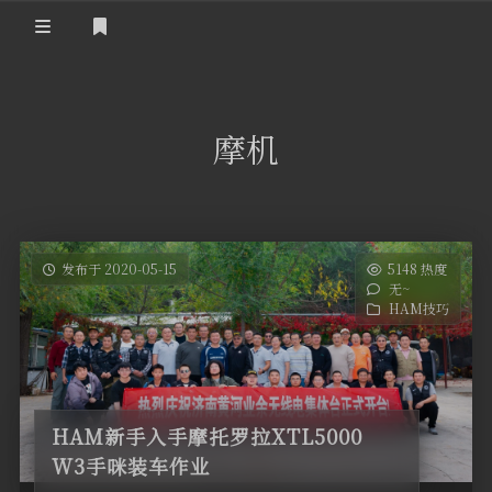
登录
首 页
摩机
黄河事务
内部信息
无线新闻
关于黄河
政策法规
无线电资料
发布于 2020-05-15
5148 热度
无~
BA4II
黄河使命
器材专区
活动竞赛
HAM技巧
车载类别
编号申请
图文教程
黄河新闻
行业新闻
黄河直播
摩托车
视频资料
HAM新手入手摩托罗拉XTL5000
编号查询
W3手咪装车作业
HAM技巧