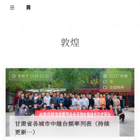
登录
首 页
敦煌
黄河事务
内部信息
无线新闻
关于黄河
政策法规
无线电资料
发布于 2019-12-11
11327 热度
无~
BA4II
黄河使命
器材专区
活动竞赛
全国频率
车载类别
编号申请
图文教程
黄河新闻
行业新闻
黄河直播
摩托车
视频资料
甘肃省各城市中继台频率列表（持续
编号查询
更新…）
HAM技巧