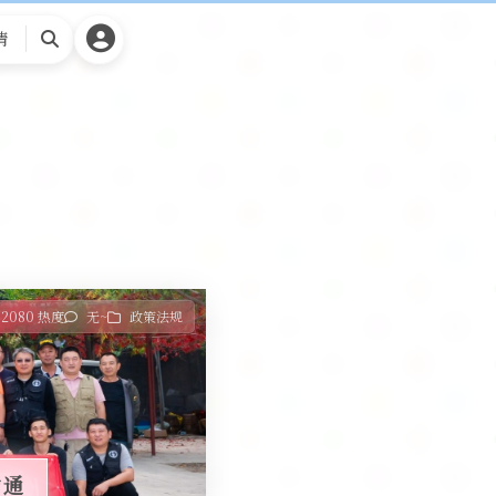
请
搜
索
2080 热度
无~
政策法规
的通