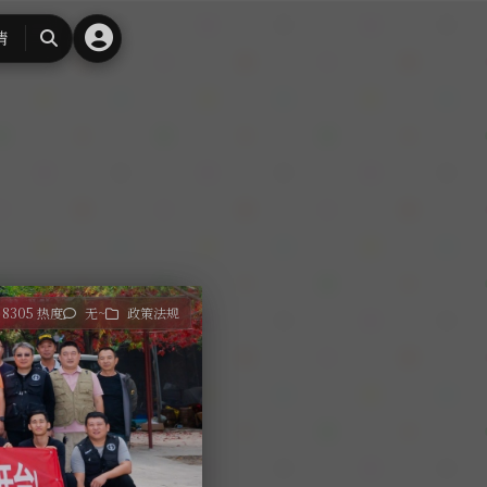
请
搜
索
8305 热度
无~
政策法规