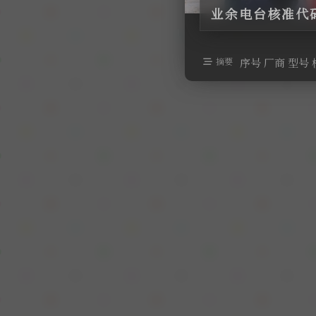
业余电台核准代码查
摘要
序号 厂商 型号 核准