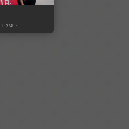
GP-368 …