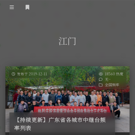
登录
首 页
江门
黄河事务
内部信息
无线新闻
关于黄河
政策法规
无线电资料
发布于 2019-12-11
18560 热度
无~
BA4II
黄河使命
器材专区
活动竞赛
全国频率
车载类别
编号申请
图文教程
黄河新闻
行业新闻
黄河直播
摩托车
视频资料
【持续更新】广东省各城市中继台频
编号查询
率列表
HAM技巧