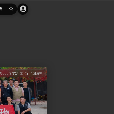
请
搜
索
31001 热度
无~
全国频率