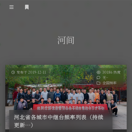
登录
首 页
河间
黄河事务
内部信息
无线新闻
关于黄河
政策法规
无线电资料
发布于 2019-12-11
30186 热度
无~
BA4II
黄河使命
器材专区
活动竞赛
全国频率
车载类别
编号申请
图文教程
黄河新闻
行业新闻
黄河直播
摩托车
视频资料
河北省各城市中继台频率列表（持续
编号查询
更新…）
HAM技巧