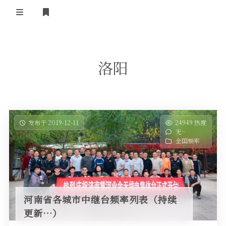
登录
首 页
洛阳
黄河事务
内部信息
无线新闻
关于黄河
政策法规
无线电资料
发布于 2019-12-11
24949 热度
无~
BA4II
黄河使命
器材专区
活动竞赛
全国频率
车载类别
编号申请
图文教程
黄河新闻
行业新闻
黄河直播
摩托车
视频资料
河南省各城市中继台频率列表（持续
编号查询
更新…）
HAM技巧