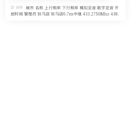
软件
摘要
城市 名称 上行频率 下行频率 模拟亚音 数字亚音 开
放时间 管理员 驻马店 驻马店0.7m中继 433.2750Mhz 438.
…