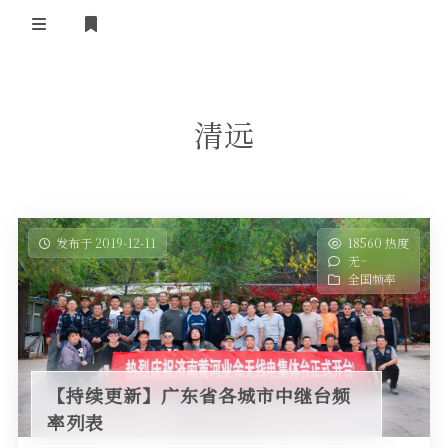
登录
首 页
清远
黄河事务
内部信息
无线新闻
关于黄河
政策法规
无线电资料
发布于 2019-12-11
18560 热度
无~
BA4II
黄河使命
器材专区
活动竞赛
全国频率
车载类别
编号申请
图文教程
黄河新闻
行业新闻
黄河直播
摩托车
视频资料
【持续更新】广东省各城市中继台频
编号查询
率列表
HAM技巧