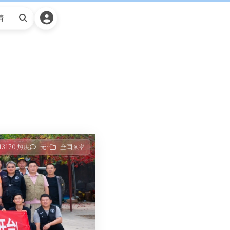
请
搜
索
13170 热度
无~
全国频率