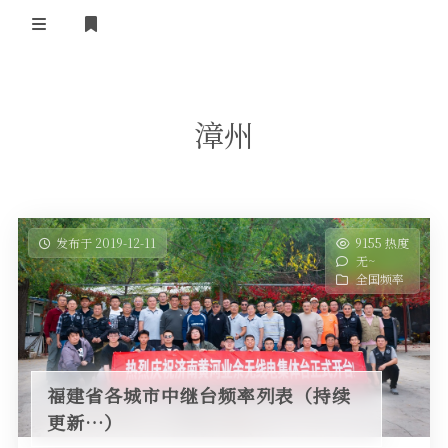
登录
首 页
漳州
黄河事务
内部信息
无线新闻
关于黄河
政策法规
无线电资料
发布于 2019-12-11
9155 热度
无~
BA4II
黄河使命
器材专区
活动竞赛
全国频率
车载类别
编号申请
图文教程
黄河新闻
行业新闻
黄河直播
摩托车
视频资料
福建省各城市中继台频率列表（持续
编号查询
更新…）
HAM技巧