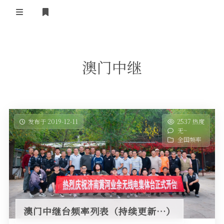
登录
首 页
澳门中继
黄河事务
内部信息
无线新闻
关于黄河
政策法规
无线电资料
发布于 2019-12-11
2537 热度
无~
BA4II
黄河使命
器材专区
活动竞赛
全国频率
车载类别
编号申请
图文教程
黄河新闻
行业新闻
黄河直播
摩托车
视频资料
编号查询
澳门中继台频率列表（持续更新…）
HAM技巧