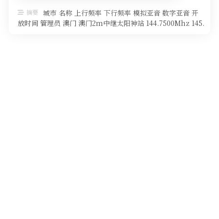
软件
摘要
城市 名称 上行频率 下行频率 模拟亚音 数字亚音 开
放时间 管理员 澳门 澳门2m中继太阳神站 144.7500Mhz 145.
…