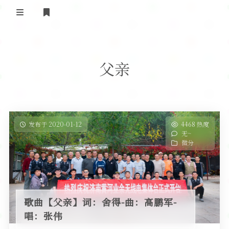
登录
首 页
父亲
黄河事务
内部信息
无线新闻
关于黄河
政策法规
无线电资料
发布于 2020-01-12
4468 热度
无~
BA4II
黄河使命
器材专区
活动竞赛
微分
车载类别
编号申请
图文教程
黄河新闻
行业新闻
黄河直播
摩托车
视频资料
歌曲【父亲】词：舍得-曲：高鹏军-
编号查询
唱：张伟
HAM技巧