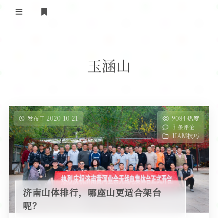
登录
首 页
玉涵山
黄河事务
内部信息
无线新闻
关于黄河
政策法规
无线电资料
发布于 2020-10-21
9084 热度
3 条评论
BA4II
黄河使命
器材专区
活动竞赛
HAM技巧
车载类别
编号申请
图文教程
黄河新闻
行业新闻
黄河直播
摩托车
视频资料
济南山体排行，哪座山更适合架台
编号查询
呢？
HAM技巧