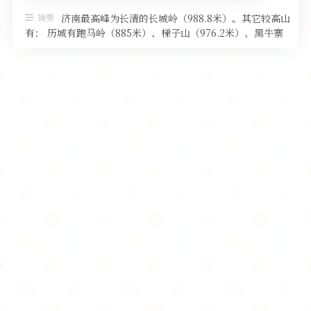
软件
摘要
济南最高峰为长清的长城岭（988.8米）。其它较高山
有： 历城有跑马岭（885米）、梯子山（976.2米）、黑牛寨
（789米）、青 …