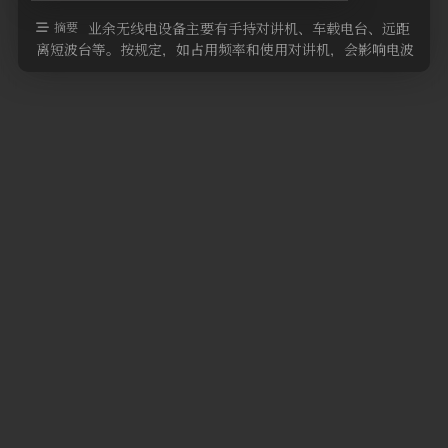
软件
摘要
业余无线电设备主要有手持对讲机、车载电台、远距
离短波台等。按规定，如占用频率和使用对讲机，会影响电波
秩序，需要办理电台执照。 对讲 …