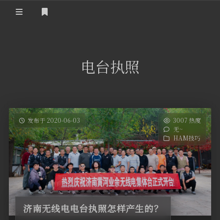
登录
首 页
电台执照
黄河事务
内部信息
无线新闻
关于黄河
政策法规
无线电资料
发布于 2020-06-03
3007 热度
无~
BA4II
黄河使命
器材专区
活动竞赛
HAM技巧
车载类别
编号申请
图文教程
黄河新闻
行业新闻
黄河直播
摩托车
视频资料
编号查询
济南无线电电台执照怎样产生的？
HAM技巧