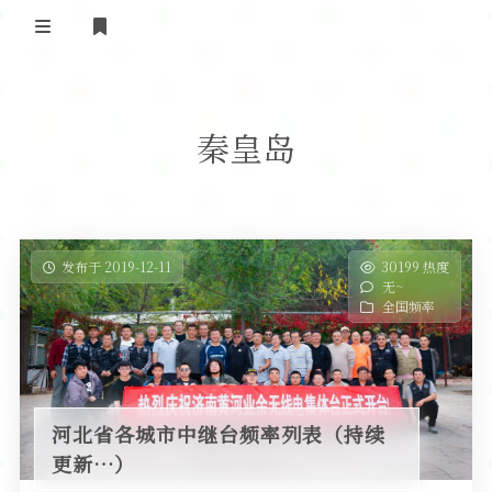
登录
首 页
秦皇岛
黄河事务
内部信息
无线新闻
关于黄河
政策法规
无线电资料
发布于 2019-12-11
30199 热度
无~
BA4II
黄河使命
器材专区
活动竞赛
全国频率
车载类别
编号申请
图文教程
黄河新闻
行业新闻
黄河直播
摩托车
视频资料
河北省各城市中继台频率列表（持续
编号查询
更新…）
HAM技巧