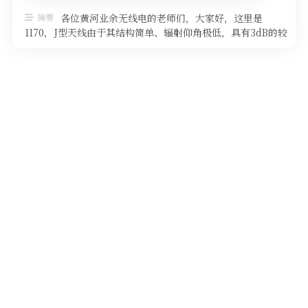
软件
摘要
各位黄河业余无线电的老师们，大家好，这里是
1170，J型天线由于其结构简单、辐射仰角极低，具有3dB的较
高增益和自匹配功能、便于直 …