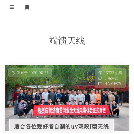
登录
首 页
端馈天线
黄河事务
内部信息
无线新闻
关于黄河
政策法规
无线电资料
发布于 2020-08-24
13733 热度
3 条评论
BA4II
黄河使命
器材专区
活动竞赛
HAM技巧
车载类别
编号申请
图文教程
黄河新闻
行业新闻
黄河直播
摩托车
视频资料
编号查询
适合各位爱好者自制的uv双段J型天线
HAM技巧