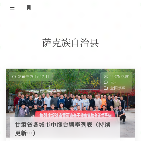
登录
首 页
萨克族自治县
黄河事务
内部信息
无线新闻
关于黄河
政策法规
无线电资料
发布于 2019-12-11
11325 热度
无~
BA4II
黄河使命
器材专区
活动竞赛
全国频率
车载类别
编号申请
图文教程
黄河新闻
行业新闻
黄河直播
摩托车
视频资料
甘肃省各城市中继台频率列表（持续
编号查询
更新…）
HAM技巧