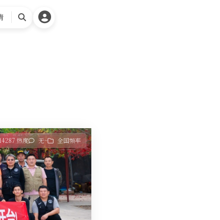
请
搜
索
14287 热度
无~
全国频率