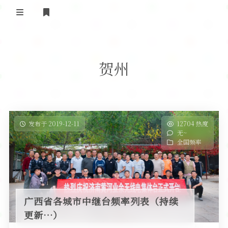
登录
首 页
贺州
黄河事务
内部信息
无线新闻
关于黄河
政策法规
无线电资料
发布于 2019-12-11
12704 热度
无~
BA4II
黄河使命
器材专区
活动竞赛
全国频率
车载类别
编号申请
图文教程
黄河新闻
行业新闻
黄河直播
摩托车
视频资料
广西省各城市中继台频率列表（持续
编号查询
更新…）
HAM技巧