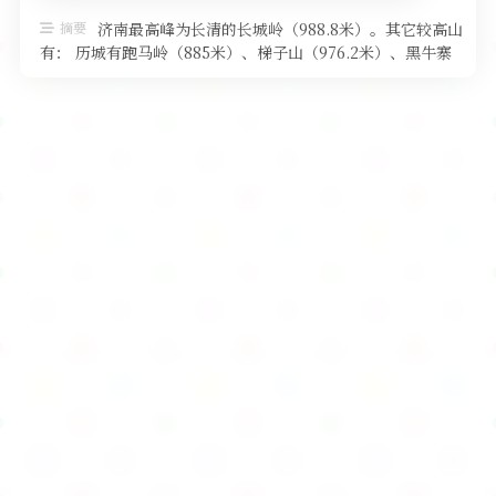
软件
摘要
济南最高峰为长清的长城岭（988.8米）。其它较高山
有： 历城有跑马岭（885米）、梯子山（976.2米）、黑牛寨
（789米）、青 …