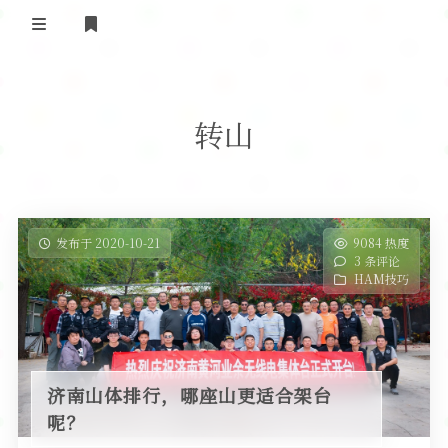
登录
首 页
转山
黄河事务
内部信息
无线新闻
关于黄河
政策法规
无线电资料
发布于 2020-10-21
9084 热度
3 条评论
BA4II
黄河使命
器材专区
活动竞赛
HAM技巧
车载类别
编号申请
图文教程
黄河新闻
行业新闻
黄河直播
摩托车
视频资料
济南山体排行，哪座山更适合架台
编号查询
呢？
HAM技巧