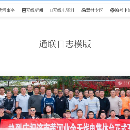
黄河事务
无线新闻
无线电资料
器材专区
编号申
通联日志模版
33