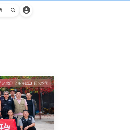
请
搜
索
17 热度
2 条评论
图文教程