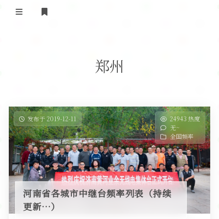
登录
首 页
郑州
黄河事务
内部信息
无线新闻
关于黄河
政策法规
无线电资料
发布于 2019-12-11
24943 热度
无~
BA4II
黄河使命
器材专区
活动竞赛
全国频率
车载类别
编号申请
图文教程
黄河新闻
行业新闻
黄河直播
摩托车
视频资料
河南省各城市中继台频率列表（持续
编号查询
更新…）
HAM技巧