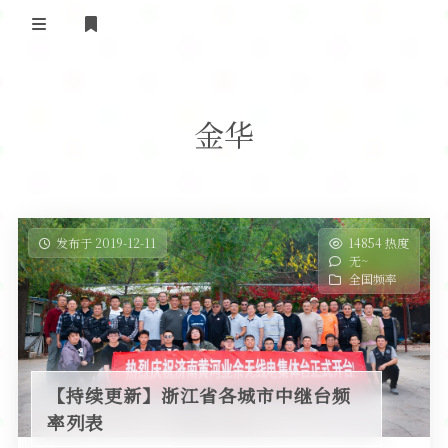
登录
首 页
金华
黄河事务
内部信息
无线新闻
关于黄河
政策法规
无线电资料
发布于 2019-12-11
14854 热度
无~
BA4II
黄河使命
器材专区
活动竞赛
全国频率
车载类别
编号申请
图文教程
黄河新闻
行业新闻
黄河直播
摩托车
视频资料
【持续更新】浙江省各城市中继台频
编号查询
率列表
HAM技巧