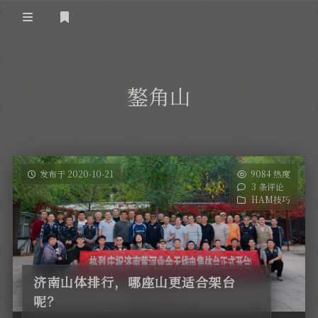
登录
首 页
鏊角山
黄河事务
内部信息
无线新闻
关于黄河
政策法规
无线电资料
发布于 2020-10-21
9084 热度
3 条评论
BA4II
黄河使命
器材专区
活动竞赛
HAM技巧
车载类别
编号申请
图文教程
黄河新闻
行业新闻
黄河直播
摩托车
视频资料
济南山体排行，哪座山更适合架台
编号查询
呢？
HAM技巧