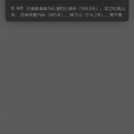
软件
摘要
济南最高峰为长清的长城岭（988.8米）。其它较高山
有： 历城有跑马岭（885米）、梯子山（976.2米）、黑牛寨
（789米）、青 …