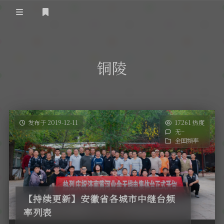
登录
首 页
铜陵
黄河事务
内部信息
无线新闻
关于黄河
政策法规
无线电资料
发布于 2019-12-11
17261 热度
无~
BA4II
黄河使命
器材专区
活动竞赛
全国频率
车载类别
编号申请
图文教程
黄河新闻
行业新闻
黄河直播
摩托车
视频资料
【持续更新】安徽省各城市中继台频
编号查询
率列表
HAM技巧