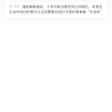
软件
摘要
提起集群通信，大家可能会感觉到比较陌生，但是在
生活中我们时常可以见到警察叔叔们手里时常拿着“步话机”
用于相互联络，这些“步话机”基 …