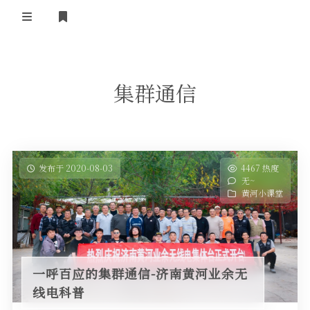
登录
首 页
集群通信
黄河事务
内部信息
无线新闻
关于黄河
政策法规
无线电资料
发布于 2020-08-03
4467 热度
无~
BA4II
黄河使命
器材专区
活动竞赛
黄河小课堂
车载类别
编号申请
图文教程
黄河新闻
行业新闻
黄河直播
摩托车
视频资料
一呼百应的集群通信-济南黄河业余无
编号查询
线电科普
HAM技巧