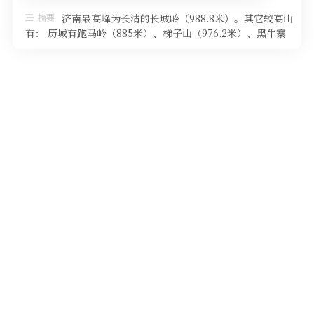
软件
摘要
济南最高峰为长清的长城岭（988.8米）。其它较高山
有： 历城有跑马岭（885米）、梯子山（976.2米）、黑牛寨
（789米）、青 …