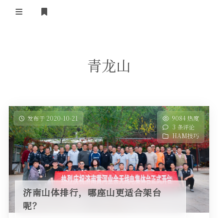
登录
首 页
青龙山
黄河事务
内部信息
无线新闻
关于黄河
政策法规
无线电资料
发布于 2020-10-21
9084 热度
3 条评论
BA4II
黄河使命
器材专区
活动竞赛
HAM技巧
车载类别
编号申请
图文教程
黄河新闻
行业新闻
黄河直播
摩托车
视频资料
济南山体排行，哪座山更适合架台
编号查询
呢？
HAM技巧