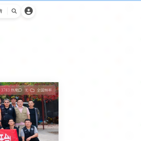
请
搜
索
3783 热度
无~
全国频率