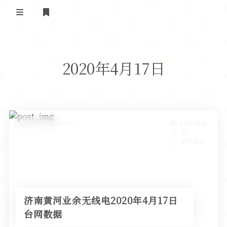
登录
首 页
2020年4月17日
黄河事务
内部信息
无线新闻
关于黄河
政策法规
无线电资料
发布于 2020-04-17
4188 热度
无~
BA4II
黄河使命
器材专区
活动竞赛
台网信息
车载类别
编号申请
图文教程
黄河新闻
行业新闻
黄河直播
摩托车
视频资料
济南黄河业余无线电2020年4月17日
编号查询
台网数据
HAM技巧