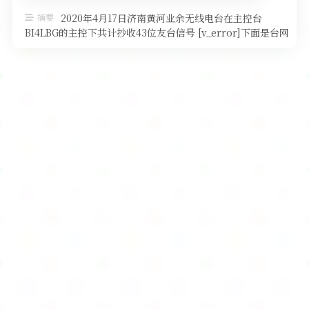
软件
摘要
2020年4月17日济南黄河业余无线电台在主控台
BI4LBG的主控下共计抄收43位友台信号 [v_error]下面是台网
详细数据[ …