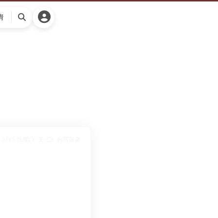
请
搜
索
6189 热度
无~
台网信息