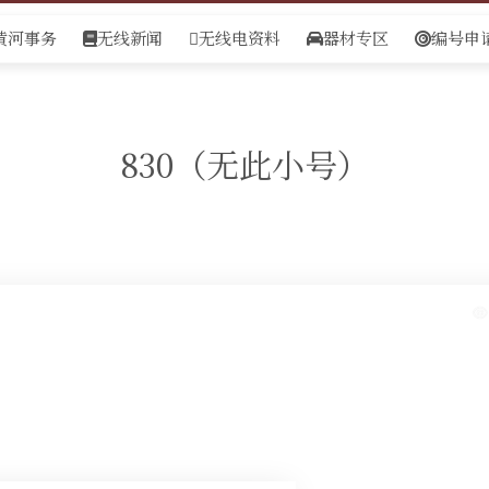
黄河事务
无线新闻
无线电资料
器材专区
编号申
830（无此小号）