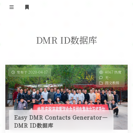
登录
首 页
DMR ID数据库
黄河事务
内部信息
无线新闻
关于黄河
政策法规
无线电资料
发布于 2020-04-17
4067 热度
无~
BA4II
黄河使命
器材专区
活动竞赛
图文教程
车载类别
编号申请
图文教程
黄河新闻
行业新闻
黄河直播
摩托车
视频资料
Easy DMR Contacts Generator—
编号查询
DMR ID数据库
HAM技巧